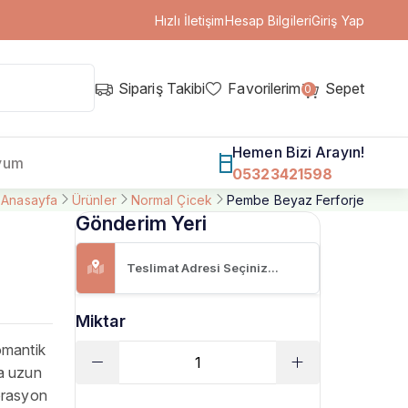
Hızlı İletişim
Hesap Bilgileri
Giriş Yap
Sipariş Takibi
Favorilerim
Sepet
0
Hemen Bizi Arayın!
yum
05323421598
Anasayfa
Ürünler
Normal Çicek
Pembe Beyaz Ferforje
Gönderim Yeri
Miktar
omantik
la uzun
korasyon