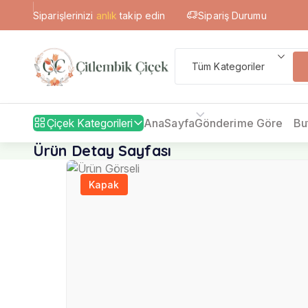
Sipariş Durumu
Siparişlerinizi
anlık
takip edin
Tüm Kategoriler
Çiçek Kategorileri
AnaSayfa
Gönderime Göre
Bu
Ürün Detay Sayfası
Kapak