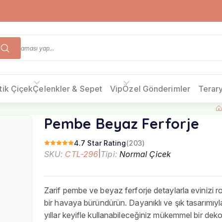
tik Çiçek
Çelenkler & Sepet
Vip
Özel Gönderimler
Terar
Pembe Beyaz Ferforje
4.7 Star Rating
(203)
SKU:
CTL-296
|
Tipi:
Normal Çicek
Zarif pembe ve beyaz ferforje detaylarla evinizi r
bir havaya büründürün. Dayanıklı ve şık tasarımıy
yıllar keyifle kullanabileceğiniz mükemmel bir de