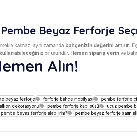
Pembe Beyaz Ferforje Seçm
nmekle kalmaz, aynı zamanda
bahçenizin değerini artırır
. E
kullanabileceğiniz
bir üründür.
Hemen sipariş verin
ve bahç
 Hemen Alın!
e beyaz ferforje
ferforje bahçe mobilyası
pembe ferforje çi
balkon dekorasyonu
pembe ferforje kapı süsü
ucuz pembe be
pembe beyaz ferforje alabilirim?
pembe beyaz ferforje satın al