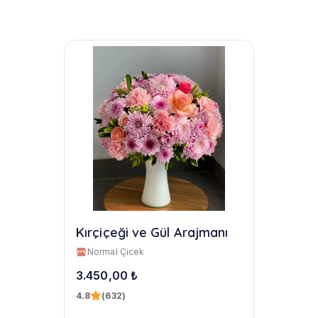
Kırçiçeği ve Gül Arajmanı
Normal Çicek
3.450,00 ₺
4.8
(632)