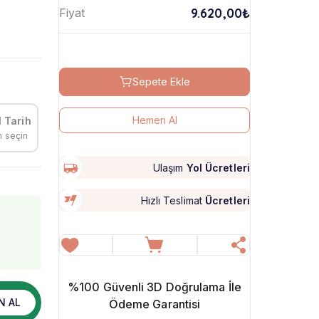
i
9.620,00₺
Fiyat
Sepete Ekle
Hemen Al
 Tarih
h seçin
Ulaşım
Yol Ücretleri
Hızlı Teslimat
Ücretleri
%100 Güvenli 3D Doğrulama İle
N AL
Ödeme Garantisi